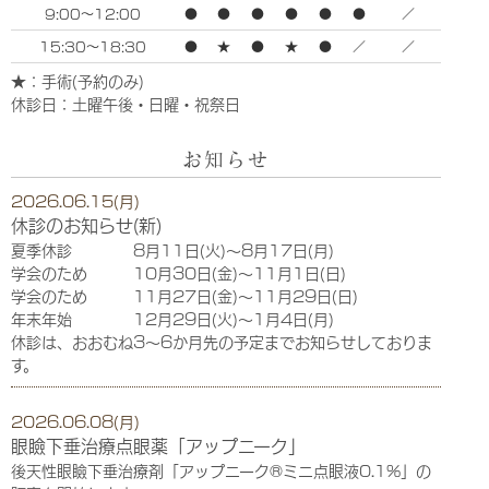
9:00～12:00
●
●
●
●
●
●
／
15:30～18:30
●
★
●
★
●
／
／
★：手術(予約のみ)
休診日：土曜午後・日曜・祝祭日
お知らせ
2026.06.15(月)
休診のお知らせ(新)
夏季休診 8月11日(火)〜8月17日(月)
学会のため 10月30日(金)〜11月1日(日)
学会のため 11月27日(金)～11月29日(日)
年末年始 12月29日(火)～1月4日(月)
休診は、おおむね3〜6か月先の予定までお知らせしておりま
す。
2026.06.08(月)
眼瞼下垂治療点眼薬「アップニーク」
後天性眼瞼下垂治療剤「アップニーク®ミニ点眼液0.1%」の