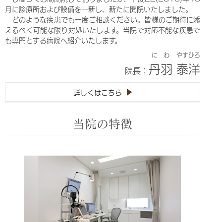
alcon社のVERIONおよびORA SYSTEM with VerifEye
月に診療所および設備を一新し、新たに開院いたしました。
Lynkを導入いたしました。検査システムとしては県下２施設
どのような疾患でも一度ご相談ください。皆様のご期待に添
目の導入となります。これらの検査機器の活用は、術後裸眼視
えるべく可能な限り対処いたします。当院で対応不能な疾患で
力を重視する患者さまや乱視用および多焦点眼内レンズを挿入
も専門とする病院へ紹介いたします。
する患者さまに対して、従来より正確な度数の眼内レンズを選
にわ
やすひろ
択することが可能となります。
丹羽
泰洋
院長：
2018.10.01(月)
なみだめでお困りの方
詳しくはこちら
涙道内視鏡を使用した流涙症の治療を行っております(成人の
み)。
当院の特徴
なみだめでお困りの方はご相談ください。
2016.03.01(火)
多焦点眼内レンズを用いた水晶体再建術
先進医療「多焦点眼内レンズを用いた水晶体再建術」の実施施
設として厚生労働省より認定されました。