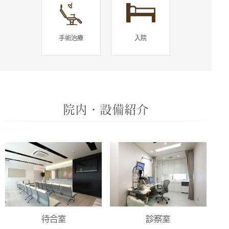
手術治療
入院
院内・設備紹介
待合室
診察室