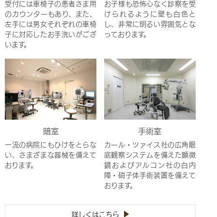
受付には車椅子の患者さま用
お子様も恐怖心なく診察を受
のカウンターもあり、また、
けられるように壁も白色と
左手には男女それぞれの車椅
し、非常に明るい雰囲気とな
子に対応したお手洗いがござ
っております。
います。
暗室
手術室
一流の病院にもひけをとらな
カール・ツァイス社の広角眼
い、さまざまな器械を備えて
底観察システムを備えた顕微
おります。
鏡およびアルコン社の白内
障・硝子体手術装置を備えて
おります。
詳しくはこちら