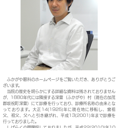
2023.04.28(金)
眼鏡・コンタクトレンズ店舗閉店のおしらせ
当院に併設しておりました、めがね・コンタクトのウォーク美
濃加茂店は、事情により４月２８日をもちまして閉店となりま
す。今後コンタクトレンズご希望の方は、院内でご購入いただ
けますが、当分の間クレジットカードのお取り扱いが出来ませ
ん。準備が整い次第お知らせいたしますので、ご不便をおかけ
いたしますが、ご理解のほどよろしくお願いいたします。
2023.04.01(土)
コンタクトレンズ初めての方
コンタクトレンズの装用経験がなく、初めてコンタクトレンズ
を試される方は、恐れ入りますが、 午前は11：30までに、
ふかがや眼科のホームページをご覧いただき、ありがとうご
午後は6時までに受付をお済ませください。 それ以前の時間帯
ざいます。
でも、混雑状況によっては日をあらためて受診していただく場
当院の歴史を明らかにする詳細な資料は残されておりません
合があります。
が、1880年代には隣接する深萱（ふかがや）村（現在の加茂
郡坂祝町深萱）にて診療を行っており、診療所名称の由来とな
っております。大正14(1925)年に現在地に移転し、曾祖
2020.06.10(水)
父、祖父、父へと引き継がれ、平成13(2001)年まで診療を
新しい白内障手術検査機器を導入いたしました
行っておりました。
白内障手術において、手術精度を向上させるための検査機器、
しばらくの間閉院しておりましたが、平成22(2010)年10