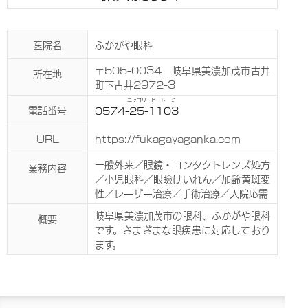
医院名
ふかがや眼科
〒505-0034 岐阜県美濃加茂市古井
所在地
町下古井2972-3
ニッコリ
ヒトミ
電話番号
0574-
25
-
1103
URL
https://fukagayaganka.com
一般外来／眼鏡・コンタクトレンズ処方
業務内容
／小児眼科／眼瞼けいれん／加齢黄斑変
性／レーザー治療／手術治療／入院応需
岐阜県美濃加茂市の眼科、ふかがや眼科
概要
です。さまざまな眼疾患に対応しており
ます。