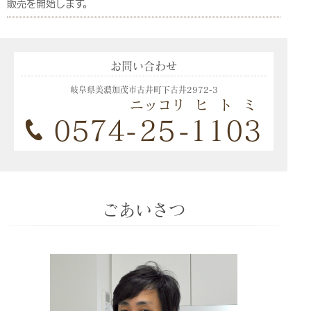
販売を開始します。
2025.12.01(月)
スタッフ募集のお知らせ
お問い合わせ
当院では一緒に働いていただける看護師さん、視能訓練士さん
を募集しております。 経験者の方は優遇いたします。当院事務
岐阜県美濃加茂市古井町下古井2972-3
長宛にお電話いただくか、履歴書をお送りください。
ニッコリ
ヒトミ
0574-
25
-
1103
2025.04.28(月)
近視進行抑制点眼剤「リジュセア®ミニ点眼液
0.025%」販売開始
近視の進行抑制を目的とする日本初の点眼剤「リジュセア®ミ
ニ点眼液0.025%」の販売を開始します。
ごあいさつ
2023.09.01(金)
クレジットカードが利用できます。
9月1日より、医療費のお支払いが各種クレジットカード、QR
コードで可能となります。