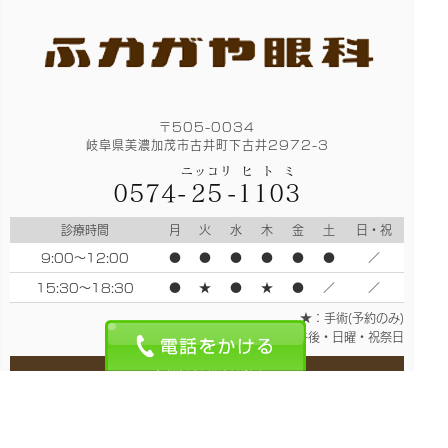
〒505-0034
岐阜県美濃加茂市古井町下古井2972-3
ニッコリ
ヒトミ
0574-
25
-
1103
診療時間
月
火
水
木
金
土
日・祝
9:00～12:00
●
●
●
●
●
●
／
15:30～18:30
●
★
●
★
●
／
／
★：手術(予約のみ)
休診日：土曜午後・日曜・祝祭日
各種保険取り扱い
眼科用サプリメントは自由診療となっております。多焦点眼内
レンズは選定療養となっております。